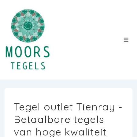
↓
Doorgaan
naar
hoofdinhoud
MEN
Tegel outlet Tienray -
Betaalbare tegels
van hoge kwaliteit