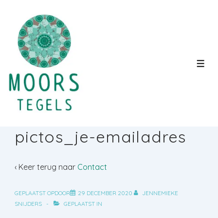
↓
Doorgaan
naar
hoofdinhoud
MEN
pictos_je-emailadres
‹ Keer terug naar
Contact
GEPLAATST OPDOOR
29 DECEMBER 2020
JENNEMIEKE
SNIJDERS
GEPLAATST IN